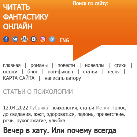
Поиск по сайту:
ЧИТАТЬ
ФАНТАСТИКУ
ОНЛАЙН
ENG
главная
|
романы
|
повести
|
новеллы
|
стихи
|
сказки
|
блог
|
нон-фикшн
|
статьи
|
тесты
|
КАРТА САЙТА
|
написать автору
СТАТЬИ О ПСИХОЛОГИИ
12.04.2022
Рубрика:
психология
,
статьи
Метки:
голос
,
до свидания
,
жест
,
здороваться
,
ладонь
,
приветствие
,
речь
,
рукопожатие
,
улыбка
Вечер в хату. Или почему всегда