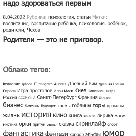
надо здороваться первым
8.04.2022
Рубрика:
психология
,
статьи
Метки:
воспитание
,
воспитание ребёнка
,
психология
,
ребёнок
,
родители
,
Чехов
Родители — это не приговор.
Облако тегов:
Древний Рим
instagram
IT
telegram
Англия
Iphone
Древняя Греция
Киев
Игра престолов
Европа
Илон Маск
Наполеон
Пётр I
Санкт-Петербург
Франция
Россия
СССР
США
Харьков
бизнес
горы
гоблины
гномы
драконы
будущее
биткоины
история
кино
жизнь
книга
лирика
магия
космос
скринлайф
орки
сказка
мистика
притчи
спорт
сериал
юмор
фантастика
фэнтези
эльфы
хоррор