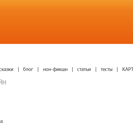
сказки
|
блог
|
нон-фикшн
|
статьи
|
тесты
|
КАР
ЙН
ка