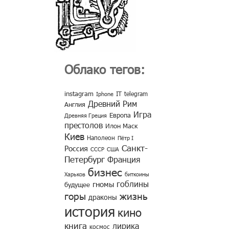
Облако тегов:
instagram
IT
telegram
Iphone
Древний Рим
Англия
Игра
Европа
Древняя Греция
престолов
Илон Маск
Киев
Наполеон
Пётр I
Санкт-
Россия
СССР
США
Петербург
Франция
бизнес
Харьков
биткоины
гоблины
гномы
будущее
горы
жизнь
драконы
история
кино
книга
лирика
космос