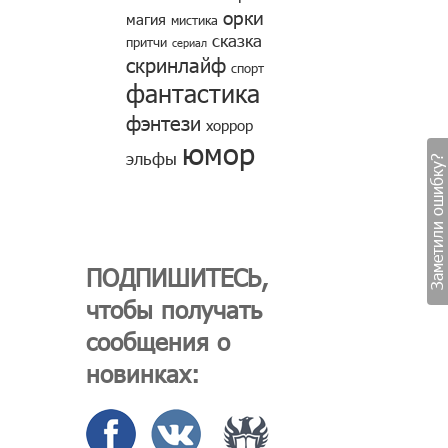
орки
магия
мистика
сказка
притчи
сериал
скринлайф
спорт
фантастика
фэнтези
хоррор
юмор
эльфы
Заметили ошибку?
ПОДПИШИТЕСЬ,
чтобы получать
сообщения о
новинках: