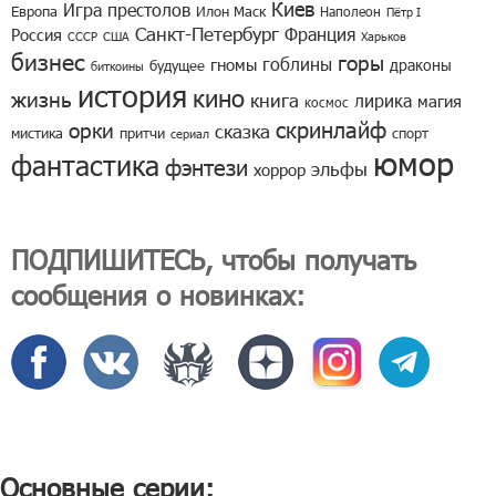
Киев
Игра престолов
Европа
Илон Маск
Наполеон
Пётр I
Санкт-Петербург
Франция
Россия
СССР
США
Харьков
бизнес
горы
гоблины
гномы
драконы
будущее
биткоины
история
кино
жизнь
книга
лирика
магия
космос
скринлайф
орки
сказка
мистика
притчи
спорт
сериал
юмор
фантастика
фэнтези
эльфы
хоррор
ПОДПИШИТЕСЬ, чтобы получать
сообщения о новинках:
Основные серии: