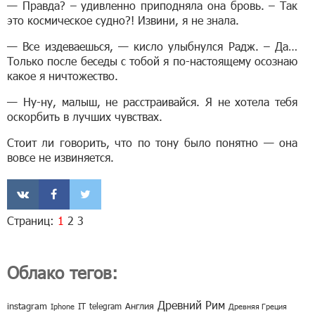
— Правда? – удивленно приподняла она бровь. – Так
это космическое судно?! Извини, я не знала.
— Все издеваешься, — кисло улыбнулся Радж. – Да…
Только после беседы с тобой я по-настоящему осознаю
какое я ничтожество.
— Ну-ну, малыш, не расстраивайся. Я не хотела тебя
оскорбить в лучших чувствах.
Стоит ли говорить, что по тону было понятно — она
вовсе не извиняется.
Страниц:
1
2
3
Облако тегов:
Древний Рим
instagram
IT
telegram
Англия
Iphone
Древняя Греция