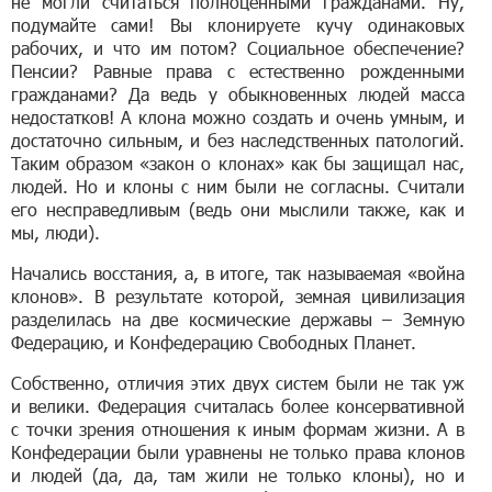
не могли считаться полноценными гражданами. Ну,
подумайте сами! Вы клонируете кучу одинаковых
рабочих, и что им потом? Социальное обеспечение?
Пенсии? Равные права с естественно рожденными
гражданами? Да ведь у обыкновенных людей масса
недостатков! А клона можно создать и очень умным, и
достаточно сильным, и без наследственных патологий.
Таким образом «закон о клонах» как бы защищал нас,
людей. Но и клоны с ним были не согласны. Считали
его несправедливым (ведь они мыслили также, как и
мы, люди).
Начались восстания, а, в итоге, так называемая «война
клонов». В результате которой, земная цивилизация
разделилась на две космические державы – Земную
Федерацию, и Конфедерацию Свободных Планет.
Собственно, отличия этих двух систем были не так уж
и велики. Федерация считалась более консервативной
с точки зрения отношения к иным формам жизни. А в
Конфедерации были уравнены не только права клонов
и людей (да, да, там жили не только клоны), но и