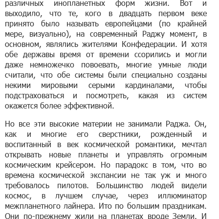
различных инопланетных форм жизни. Вот и
выходило, что те, кого в двадцать первом веке
принято было называть европейцами (по крайней
мере, визуально), на современный Раджу момент, в
основном, являлись жителями Конфедерации. И хотя
обе державы время от времени ссорились и могли
даже немножечко повоевать, многие умные люди
считали, что обе системы были специально созданы
некими мировыми серыми кардиналами, чтобы
подстраховаться и посмотреть, какая из систем
окажется более эффективной.
Но все эти высокие материи не занимали Раджа. Он,
как и многие его сверстники, рожденный и
воспитанный в век космической романтики, мечтал
открывать новые планеты и управлять огромным
космическим крейсером. Но парадокс в том, что во
времена космической экспансии не так уж и много
требовалось пилотов. Большинство людей видели
космос, в лучшем случае, через иллюминатор
межпланетного лайнера. Ито по большим праздникам.
Они по-прежнему жили на планетах вроде Земли. И