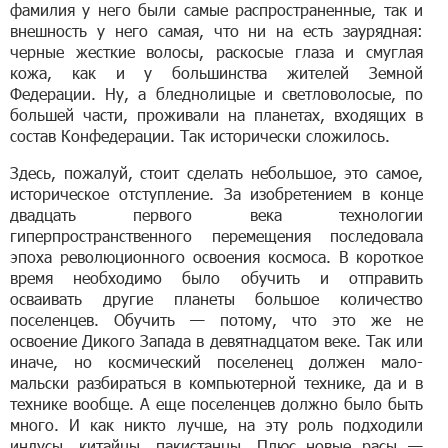
фамилия у него были самые распространенные, так и
внешность у него самая, что ни на есть заурядная:
черные жесткие волосы, раскосые глаза и смуглая
кожа, как и у большинства жителей Земной
Федерации. Ну, а бледнолицые и светловолосые, по
большей части, проживали на планетах, входящих в
состав Конфедерации. Так исторически сложилось.
Здесь, пожалуй, стоит сделать небольшое, это самое,
историческое отступление. За изобретением в конце
двадцать первого века технологии
гиперпространственного перемещения последовала
эпоха революционного освоения космоса. В короткое
время необходимо было обучить и отправить
осваивать другие планеты большое количество
поселенцев. Обучить — потому, что это же не
освоение Дикого Запада в девятнадцатом веке. Так или
иначе, но космический поселенец должен мало-
мальски разбираться в компьютерной технике, да и в
технике вообще. А еще поселенцев должно было быть
много. И как никто лучше, на эту роль подходили
индусы, китайцы, пакистанцы. Плюс новые расы —