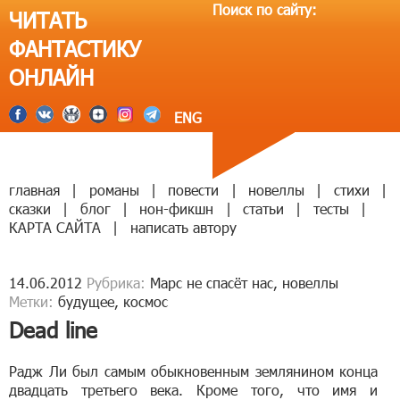
Поиск по сайту:
ЧИТАТЬ
ФАНТАСТИКУ
ОНЛАЙН
ENG
главная
|
романы
|
повести
|
новеллы
|
стихи
|
сказки
|
блог
|
нон-фикшн
|
статьи
|
тесты
|
КАРТА САЙТА
|
написать автору
14.06.2012
Рубрика:
Марс не спасёт нас
,
новеллы
Метки:
будущее
,
космос
Dead line
Радж Ли был самым обыкновенным землянином конца
двадцать третьего века. Кроме того, что имя и