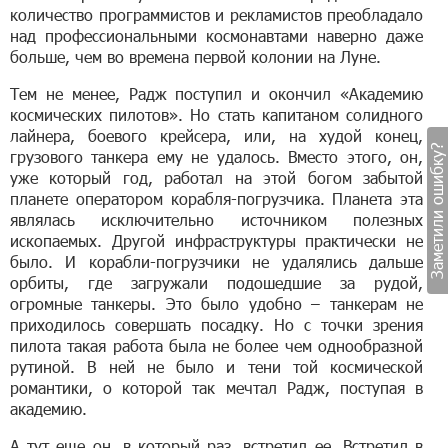
количество программистов и рекламистов преобладало
над профессиональными космонавтами наверно даже
больше, чем во времена первой колонии на Луне.
Тем не менее, Радж поступил и окончил «Академию
космических пилотов». Но стать капитаном солидного
лайнера, боевого крейсера, или, на худой конец,
Заметили ошибку?
грузового танкера ему не удалось. Вместо этого, он,
уже который год, работал на этой богом забытой
планете оператором корабля-погрузчика. Планета эта
являлась исключительно источником полезных
ископаемых. Другой инфраструктуры практически не
было. И корабли-погрузчики не удалялись дальше
орбиты, где загружали подошедшие за рудой,
огромные танкеры. Это было удобно – танкерам не
приходилось совершать посадку. Но с точки зрения
пилота такая работа была не более чем однообразной
рутиной. В ней не было и тени той космической
романтики, о которой так мечтал Радж, поступая в
академию.
А тут еще он, в который раз, встретил ее. Встретил в