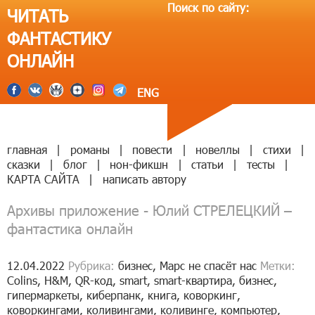
Поиск по сайту:
ЧИТАТЬ
ФАНТАСТИКУ
ОНЛАЙН
ENG
главная
|
романы
|
повести
|
новеллы
|
стихи
|
сказки
|
блог
|
нон-фикшн
|
статьи
|
тесты
|
КАРТА САЙТА
|
написать автору
Архивы приложение - Юлий СТРЕЛЕЦКИЙ –
фантастика онлайн
12.04.2022
Рубрика:
бизнес
,
Марс не спасёт нас
Метки:
Colins
,
H&M
,
QR-код
,
smart
,
smart-квартира
,
бизнес
,
гипермаркеты
,
киберпанк
,
книга
,
коворкинг
,
коворкингами
,
коливингами
,
коливинге
,
компьютер
,