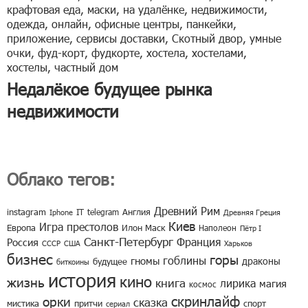
крафтовая еда
,
маски
,
на удалёнке
,
недвижимости
,
одежда
,
онлайн
,
офисные центры
,
панкейки
,
приложение
,
сервисы доставки
,
Скотный двор
,
умные
очки
,
фуд-корт
,
фудкорте
,
хостела
,
хостелами
,
хостелы
,
частный дом
Недалёкое будущее рынка
недвижимости
Облако тегов:
Древний Рим
instagram
IT
telegram
Англия
Iphone
Древняя Греция
Киев
Игра престолов
Европа
Илон Маск
Наполеон
Пётр I
Санкт-Петербург
Франция
Россия
СССР
США
Харьков
бизнес
горы
гоблины
гномы
драконы
будущее
биткоины
история
кино
жизнь
книга
лирика
магия
космос
скринлайф
орки
сказка
мистика
притчи
спорт
сериал