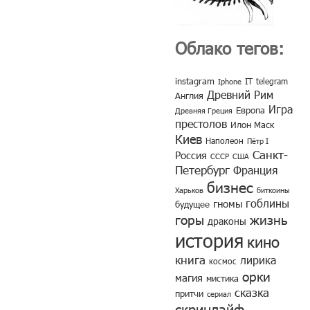
Облако тегов:
instagram
IT
telegram
Iphone
Древний Рим
Англия
Игра
Европа
Древняя Греция
престолов
Илон Маск
Киев
Наполеон
Пётр I
Санкт-
Россия
СССР
США
Петербург
Франция
бизнес
Харьков
биткоины
гоблины
гномы
будущее
горы
жизнь
драконы
история
кино
книга
лирика
космос
орки
магия
мистика
сказка
притчи
сериал
скринлайф