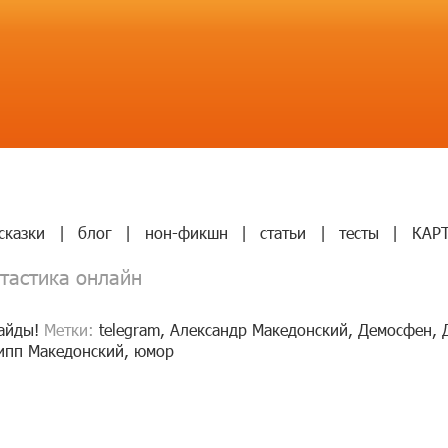
сказки
|
блог
|
нон-фикшн
|
статьи
|
тесты
|
КАР
тастика онлайн
айды!
Метки:
telegram
,
Александр Македонский
,
Демосфен
,
ипп Македонский
,
юмор