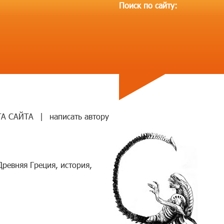
Поиск по сайту:
ТА САЙТА
|
написать автору
Древняя Греция
,
история
,