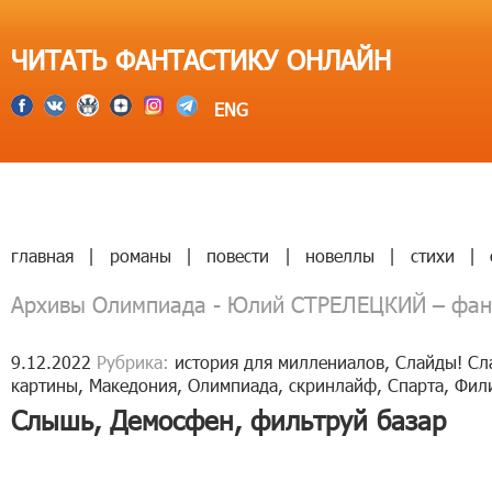
ЧИТАТЬ ФАНТАСТИКУ ОНЛАЙН
ENG
главная
|
романы
|
повести
|
новеллы
|
стихи
|
Архивы Олимпиада - Юлий СТРЕЛЕЦКИЙ – фан
9.12.2022
Рубрика:
история для миллениалов
,
Слайды! Сл
картины
,
Македония
,
Олимпиада
,
скринлайф
,
Спарта
,
Фил
Слышь, Демосфен, фильтруй базар