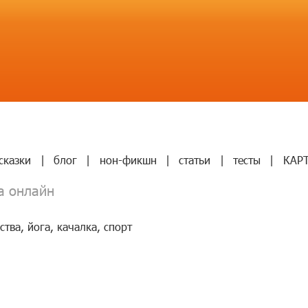
сказки
|
блог
|
нон-фикшн
|
статьи
|
тесты
|
КАР
а онлайн
ства
,
йога
,
качалка
,
спорт