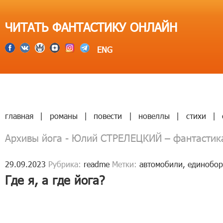
ЧИТАТЬ ФАНТАСТИКУ ОНЛАЙН
ENG
главная
|
романы
|
повести
|
новеллы
|
стихи
|
Архивы йога - Юлий СТРЕЛЕЦКИЙ – фантастик
29.09.2023
Рубрика:
readme
Метки:
автомобили
,
единобор
Где я, а где йога?