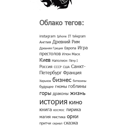
Облако тегов:
instagram
IT
telegram
Iphone
Древний Рим
Англия
Игра
Европа
Древняя Греция
престолов
Илон Маск
Киев
Наполеон
Пётр I
Санкт-
Россия
СССР
США
Петербург
Франция
бизнес
Харьков
биткоины
гоблины
гномы
будущее
горы
жизнь
драконы
история
кино
книга
лирика
космос
орки
магия
мистика
сказка
притчи
сериал