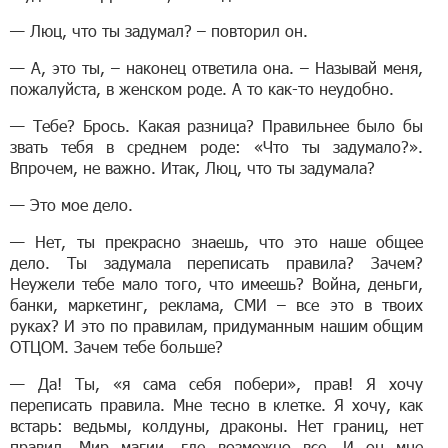
— Люц, что ты задумал? – повторил он.
— А, это ты, – наконец ответила она. – Называй меня,
пожалуйста, в женском роде. А то как-то неудобно.
— Тебе? Брось. Какая разница? Правильнее было бы
звать тебя в среднем роде: «Что ты задумало?».
Впрочем, не важно. Итак, Люц, что ты задумала?
— Это мое дело.
— Нет, ты прекрасно знаешь, что это наше общее
дело. Ты задумала переписать правила? Зачем?
Неужели тебе мало того, что имеешь? Война, деньги,
банки, маркетинг, реклама, СМИ – все это в твоих
руках? И это по правилам, придуманным нашим общим
ОТЦОМ. Зачем тебе больше?
— Да! Ты, «я сама себя побери», прав! Я хочу
переписать правила. Мне тесно в клетке. Я хочу, как
встарь: ведьмы, колдуны, драконы. Нет границ, нет
правил. Мир магии, где возможно все. И он мне