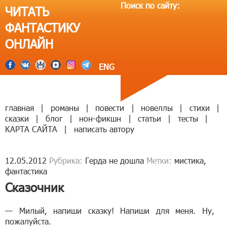
Поиск по сайту:
ЧИТАТЬ
ФАНТАСТИКУ
ОНЛАЙН
ENG
главная
|
романы
|
повести
|
новеллы
|
стихи
|
сказки
|
блог
|
нон-фикшн
|
статьи
|
тесты
|
КАРТА САЙТА
|
написать автору
12.05.2012
Рубрика:
Герда не дошла
Метки:
мистика
,
фантастика
Сказочник
— Милый, напиши сказку! Напиши для меня. Ну,
пожалуйста.