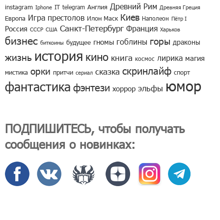
Древний Рим
instagram
IT
telegram
Англия
Iphone
Древняя Греция
Киев
Игра престолов
Европа
Илон Маск
Наполеон
Пётр I
Санкт-Петербург
Франция
Россия
СССР
США
Харьков
бизнес
горы
гоблины
гномы
драконы
будущее
биткоины
история
кино
жизнь
книга
лирика
магия
космос
скринлайф
орки
сказка
мистика
притчи
спорт
сериал
юмор
фантастика
фэнтези
эльфы
хоррор
ПОДПИШИТЕСЬ, чтобы получать
сообщения о новинках: