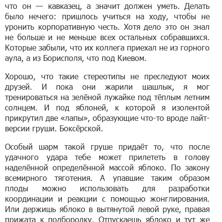
что он — кавказец, а значит должен уметь. Делать
было нечего: пришлось учиться на ходу, чтобы не
уронить корпоративную честь. Хотя дело это он знал
не больше и не меньше всех остальных собравшихся.
Которые забыли, что их коллега приехал не из горного
аула, а из Борисполя, что под Киевом.
Хорошо, что такие стереотипы не преследуют моих
друзей. И пока они жарили шашлык, я мог
тренироваться на зелёной лужайке под тёплым летним
солнцем. И под яблоней, к которой я изолентой
прикрутил две «лапы», образующие что-то вроде лайт-
версии груши. Боксёрской.
Особый шарм такой груше придаёт то, что после
удачного удара тебе может прилететь в голову
наделённой определённой массой яблоко. По закону
всемирного тяготения. А упавшие таким образом
плоды можно использовать для разработки
координации и реакции с помощью жонглирования.
Или держишь яблоко в вытянутой левой руке, правая
прижата к подбородку. Отпускаешь яблоко и тут же