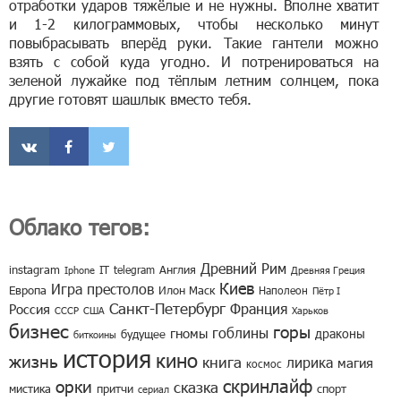
отработки ударов тяжёлые и не нужны. Вполне хватит
и 1-2 килограммовых, чтобы несколько минут
повыбрасывать вперёд руки. Такие гантели можно
взять с собой куда угодно. И потренироваться на
зеленой лужайке под тёплым летним солнцем, пока
другие готовят шашлык вместо тебя.
Облако тегов:
Древний Рим
instagram
IT
telegram
Англия
Iphone
Древняя Греция
Киев
Игра престолов
Европа
Илон Маск
Наполеон
Пётр I
Санкт-Петербург
Франция
Россия
СССР
США
Харьков
бизнес
горы
гоблины
гномы
драконы
будущее
биткоины
история
кино
жизнь
книга
лирика
магия
космос
скринлайф
орки
сказка
мистика
притчи
спорт
сериал