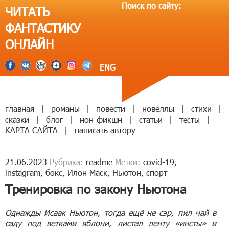
Поиск по сайту:
ЧИТАТЬ
ФАНТАСТИКУ
ОНЛАЙН
ENG
главная
|
романы
|
повести
|
новеллы
|
стихи
|
сказки
|
блог
|
нон-фикшн
|
статьи
|
тесты
|
КАРТА САЙТА
|
написать автору
21.06.2023
Рубрика:
readme
Метки:
covid-19
,
instagram
,
бокс
,
Илон Маск
,
Ньютон
,
спорт
Тренировка по закону Ньютона
Однажды Исаак Ньютон, тогда ещё не сэр, пил чай в
саду под ветками яблони, листал ленту «инсты» и