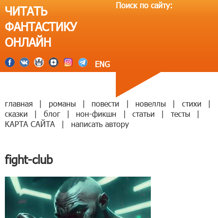
Поиск по сайту:
ЧИТАТЬ
ФАНТАСТИКУ
ОНЛАЙН
ENG
главная
|
романы
|
повести
|
новеллы
|
стихи
|
сказки
|
блог
|
нон-фикшн
|
статьи
|
тесты
|
КАРТА САЙТА
|
написать автору
fight-club