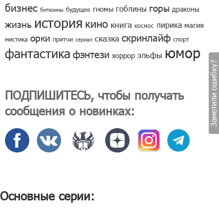
бизнес
горы
гоблины
гномы
драконы
будущее
биткоины
история
кино
жизнь
книга
лирика
магия
космос
скринлайф
орки
сказка
мистика
притчи
спорт
сериал
юмор
фантастика
фэнтези
эльфы
хоррор
Заметили ошибку?
ПОДПИШИТЕСЬ, чтобы получать
сообщения о новинках:
Основные серии: