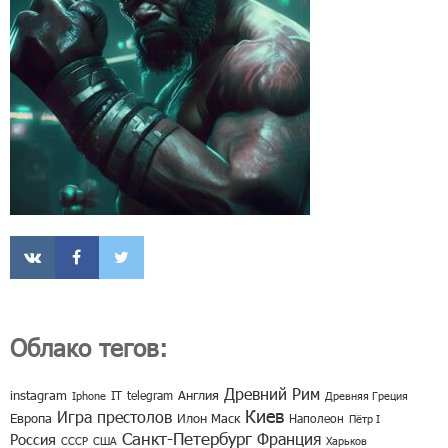
Облако тегов:
Древний Рим
instagram
IT
telegram
Англия
Iphone
Древняя Греция
Киев
Игра престолов
Европа
Илон Маск
Наполеон
Пётр I
Санкт-Петербург
Франция
Россия
СССР
США
Харьков