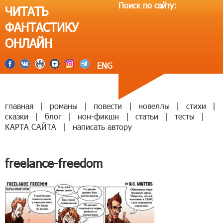
Поиск по сайту:
ЧИТАТЬ
ФАНТАСТИКУ
ОНЛАЙН
ENG
главная
|
романы
|
повести
|
новеллы
|
стихи
|
сказки
|
блог
|
нон-фикшн
|
статьи
|
тесты
|
КАРТА САЙТА
|
написать автору
freelance-freedom