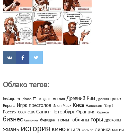
Облако тегов:
Древний Рим
instagram
IT
telegram
Англия
Iphone
Древняя Греция
Киев
Игра престолов
Европа
Илон Маск
Наполеон
Пётр I
Санкт-Петербург
Франция
Россия
СССР
США
Харьков
бизнес
горы
гоблины
гномы
драконы
будущее
биткоины
история
кино
жизнь
книга
лирика
магия
космос