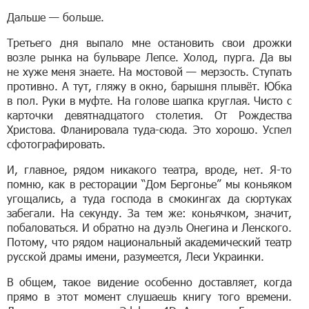
Дальше — больше.
Третьего дня выпало мне остановить свои дрожки
возле рынка на бульваре Лепсе. Холод, пурга. Да вы
не хуже меня знаете. На мостовой — мерзость. Ступать
противно. А тут, гляжу в окно, барышня плывёт. Юбка
в пол. Руки в муфте. На голове шапка круглая. Чисто с
карточки девятнадцатого столетия. От Рождества
Христова. Фланировала туда-сюда. Это хорошо. Успел
сфотографировать.
И, главное, рядом никакого театра, вроде, нет. Я-то
помню, как в ресторации “Дом Бергонье” мы коньяком
угощались, а туда господа в смокингах да сюртуках
забегали. На секунду. За тем же: коньячком, значит,
побаловаться. И обратно на дуэль Онегина и Ленского.
Потому, что рядом национальный академический театр
русской драмы имени, разумеется, Леси Украинки.
В общем, такое видение особенно доставляет, когда
прямо в этот момент слушаешь книгу того времени.