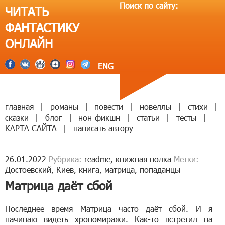
Поиск по сайту:
ЧИТАТЬ
ФАНТАСТИКУ
ОНЛАЙН
ENG
главная
|
романы
|
повести
|
новеллы
|
стихи
|
сказки
|
блог
|
нон-фикшн
|
статьи
|
тесты
|
КАРТА САЙТА
|
написать автору
26.01.2022
Рубрика:
readme
,
книжная полка
Метки:
Достоевский
,
Киев
,
книга
,
матрица
,
попаданцы
Матрица даёт сбой
Последнее время Матрица часто даёт сбой. И я
начинаю видеть хрономиражи. Как-то встретил на