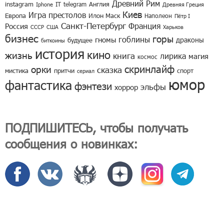
Древний Рим
instagram
IT
telegram
Англия
Iphone
Древняя Греция
Киев
Игра престолов
Европа
Илон Маск
Наполеон
Пётр I
Санкт-Петербург
Франция
Россия
СССР
США
Харьков
бизнес
горы
гоблины
гномы
драконы
будущее
биткоины
история
кино
жизнь
книга
лирика
магия
космос
скринлайф
орки
сказка
мистика
притчи
спорт
сериал
юмор
фантастика
фэнтези
эльфы
хоррор
ПОДПИШИТЕСЬ, чтобы получать
сообщения о новинках: