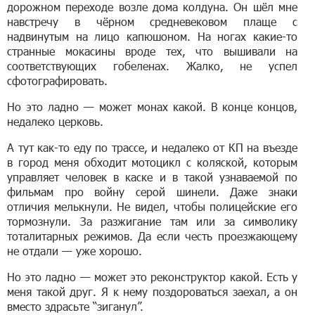
дорожном переходе возле дома колдуна. Он шёл мне
навстречу в чёрном средневековом плаще с
надвинутым на лицо капюшоном. На ногах какие-то
странные мокасины вроде тех, что вышивали на
соответствующих гобеленах. Жалко, не успел
сфотографировать.
Но это ладно — может монах какой. В конце концов,
недалеко церковь.
А тут как-то еду по трассе, и недалеко от КП на въезде
в город меня обходит мотоцикл с коляской, которым
управляет человек в каске и в такой узнаваемой по
фильмам про войну серой шинели. Даже знаки
отличия мелькнули. Не видел, чтобы полицейские его
тормознули. За разжигание там или за символику
тоталитарных режимов. Да если честь проезжающему
не отдали — уже хорошо.
Но это ладно — может это реконструктор какой. Есть у
меня такой друг. Я к нему поздороваться заехал, а он
вместо здрасьте “зиганул”.