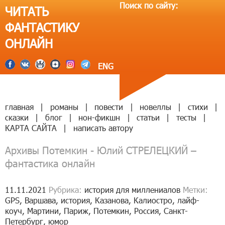
Поиск по сайту:
ЧИТАТЬ
ФАНТАСТИКУ
ОНЛАЙН
ENG
главная
|
романы
|
повести
|
новеллы
|
стихи
|
сказки
|
блог
|
нон-фикшн
|
статьи
|
тесты
|
КАРТА САЙТА
|
написать автору
Архивы Потемкин - Юлий СТРЕЛЕЦКИЙ –
фантастика онлайн
11.11.2021
Рубрика:
история для миллениалов
Метки:
GPS
,
Варшава
,
история
,
Казанова
,
Калиостро
,
лайф-
коуч
,
Мартини
,
Париж
,
Потемкин
,
Россия
,
Санкт-
Петербург
,
юмор