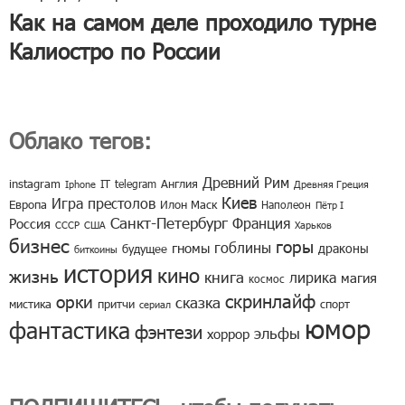
Как на самом деле проходило турне
Калиостро по России
Облако тегов:
Древний Рим
instagram
IT
telegram
Англия
Iphone
Древняя Греция
Киев
Игра престолов
Европа
Илон Маск
Наполеон
Пётр I
Санкт-Петербург
Франция
Россия
СССР
США
Харьков
бизнес
горы
гоблины
гномы
драконы
будущее
биткоины
история
кино
жизнь
книга
лирика
магия
космос
скринлайф
орки
сказка
мистика
притчи
спорт
сериал
юмор
фантастика
фэнтези
эльфы
хоррор