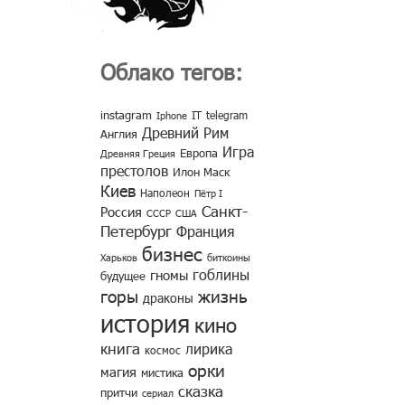
Облако тегов:
instagram
IT
telegram
Iphone
Древний Рим
Англия
Игра
Европа
Древняя Греция
престолов
Илон Маск
Киев
Наполеон
Пётр I
Санкт-
Россия
СССР
США
Петербург
Франция
бизнес
Харьков
биткоины
гоблины
гномы
будущее
горы
жизнь
драконы
история
кино
книга
лирика
космос
орки
магия
мистика
сказка
притчи
сериал