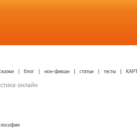
сказки
|
блог
|
нон-фикшн
|
статьи
|
тесты
|
КАР
стика онлайн
лософия